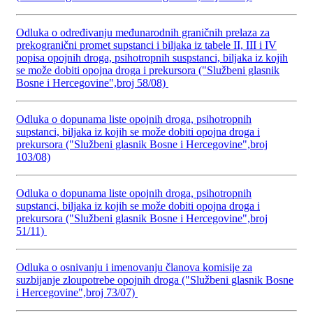
Odluka o određivanju međunarodnih graničnih prelaza za
prekogranični promet supstanci i biljaka iz tabele II, III i IV
popisa opojnih droga, psihotropnih suspstanci, biljaka iz kojih
se može dobiti opojna droga i prekursora ("Službeni glasnik
Bosne i Hercegovine",broj 58/08)
Odluka o dopunama liste opojnih droga, psihotropnih
supstanci, biljaka iz kojih se može dobiti opojna droga i
prekursora ("Službeni glasnik Bosne i Hercegovine",broj
103/08)
Odluka o dopunama liste opojnih droga, psihotropnih
supstanci, biljaka iz kojih se može dobiti opojna droga i
prekursora ("Službeni glasnik Bosne i Hercegovine",broj
51/11)
Odluka o osnivanju i imenovanju članova komisije za
suzbijanje zloupotrebe opojnih droga ("Službeni glasnik Bosne
i Hercegovine",broj 73/07)