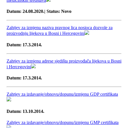
medicinskih sredstava
Datum: 24.08.2020.| Status: Novo
Zahtjev za izmjenu naziva pravnog lica nosioca dozvole za
proizvodnju lijekova u Bosni i Hercegovini
Datum: 17.3.2014.
Zahtjev za izmjenu adrese sjedišta proizvođača lijekova u Bosni
i Hercegovini
Datum: 17.3.2014.
Zahtjev za izdavanje/obnovu/dopunu/izmjenu GDP certifikata
Datum: 13.10.2014.
Zahtjev za izdavanje/obnovu/dopunu/izmjenu GMP certifikata