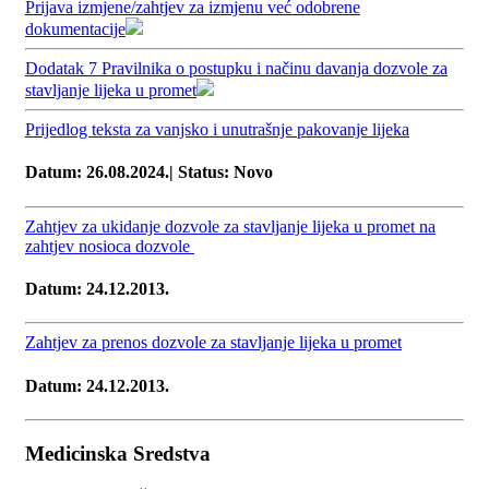
Prijava izmjene/zahtjev za izmjenu već odobrene
dokumentacije
Dodatak 7 Pravilnika o postupku i načinu davanja dozvole za
stavljanje lijeka u promet
Prijedlog teksta za vanjsko i unutrašnje pakovanje lijeka
Datum: 26.08.2024.| Status: Novo
Zahtjev za ukidanje dozvole za stavljanje lijeka u promet na
zahtjev nosioca dozvole
Datum: 24.12.2013.
Zahtjev za prenos dozvole za stavljanje lijeka u promet
Datum: 24.12.2013.
Medicinska Sredstva