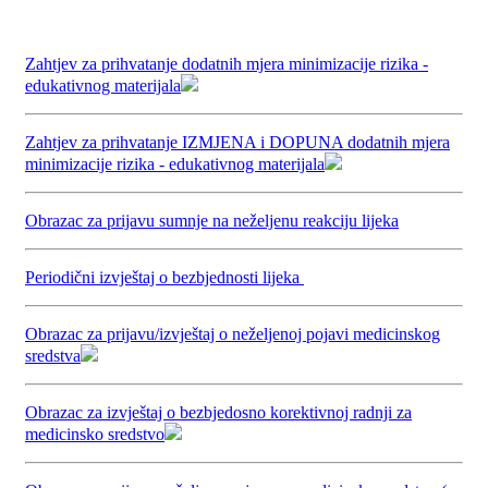
Zahtjev za prihvatanje dodatnih mjera minimizacije rizika -
edukativnog materijala
Zahtjev za prihvatanje IZMJENA i DOPUNA dodatnih mjera
minimizacije rizika - edukativnog materijala
Obrazac za prijavu sumnje na neželjenu reakciju lijeka
Periodični izvještaj o bezbjednosti lijeka
Obrazac za prijavu/izvještaj o neželjenoj pojavi medicinskog
sredstva
Obrazac za izvještaj o bezbjedosno korektivnoj radnji za
medicinsko sredstvo