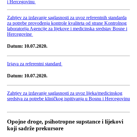
i Hercegovinu
Zahtjev za izdavanje saglasnosti za uvoz referentnih standarda
za potrebe provođenja kontrole kvaliteta od strane Kontrolnog
laboratorija Agencije za lijekove i medicinska sredstav Bosne i
Hercegovine
Datum: 10.07.2020.
Izjava za referentni standard
Datum: 10.07.2020.
Zahtjev za izdavanje saglasnosti za uvoz lijeka/medicinskog
sredstva za potrebe kliničkog ispitivanja u Bosnu i Hercegovinu
Opojne droge, psihotropne supstance i lijekovi
koji sadrže prekursore