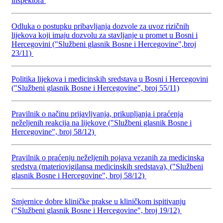
inspektora
Odluka o postupku pribavljanja dozvole za uvoz rizičnih
lijekova koji imaju dozvolu za stavljanje u promet u Bosni i
Hercegovini ("Službeni glasnik Bosne i Hercegovine",broj
23/11)
Politika lijekova i medicinskih sredstava u Bosni i Hercegovini
("Službeni glasnik Bosne i Hercegovine", broj 55/11)
Pravilnik o načinu prijavljvanja, prikupljanja i praćenja
neželjenih reakcija na lijekove ("Službeni glasnik Bosne i
Hercegovine", broj 58/12)
Pravilnik o praćenju neželjenih pojava vezanih za medicinska
sredstva (materiovigilansa medicinskih sredstava), ("Službeni
glasnik Bosne i Hercegovine", broj 58/12)
Smjernice dobre kliničke prakse u kliničkom ispitivanju
("Službeni glasnik Bosne i Hercegovine", broj 19/12)