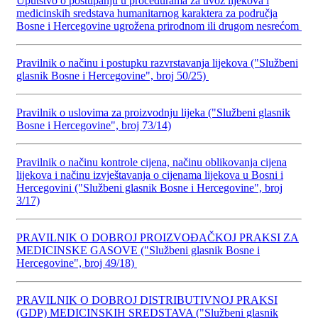
Uputstvo o postupanju u procedurama za uvoz lijekova i
medicinskih sredstava humanitarnog karaktera za područja
Bosne i Hercegovine ugrožena prirodnom ili drugom nesrećom
Pravilnik o načinu i postupku razvrstavanja lijekova ("Službeni
glasnik Bosne i Hercegovine", broj 50/25)
Pravilnik o uslovima za proizvodnju lijeka ("Službeni glasnik
Bosne i Hercegovine", broj 73/14)
Pravilnik o načinu kontrole cijena, načinu oblikovanja cijena
lijekova i načinu izvještavanja o cijenama lijekova u Bosni i
Hercegovini ("Službeni glasnik Bosne i Hercegovine", broj
3/17)
PRAVILNIK O DOBROJ PROIZVOĐAČKOJ PRAKSI ZA
MEDICINSKE GASOVE ("Službeni glasnik Bosne i
Hercegovine", broj 49/18)
PRAVILNIK O DOBROJ DISTRIBUTIVNOJ PRAKSI
(GDP) MEDICINSKIH SREDSTAVA ("Službeni glasnik