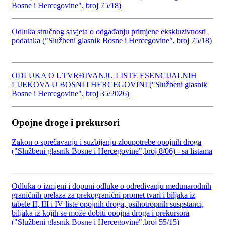
Bosne i Hercegovine", broj 75/18)
Odluka stručnog savjeta o odgađanju primjene ekskluzivnosti
podataka ("Službeni glasnik Bosne i Hercegovine", broj 75/18)
ODLUKA O UTVRĐIVANJU LISTE ESENCIJALNIH
LIJEKOVA U BOSNI I HERCEGOVINI ("Službeni glasnik
Bosne i Hercegovine", broj 35/2026)
Opojne droge i prekursori
Zakon o sprečavanju i suzbijanju zloupotrebe opojnih droga
("Službeni glasnik Bosne i Hercegovine",broj 8/06) - sa listama
Odluka o izmjeni i dopuni odluke o određivanju međunarodnih
graničnih prelaza za prekogranični promet tvari i biljaka iz
tabele II, III i IV liste opojnih droga, psihotropnih suspstanci,
biljaka iz kojih se može dobiti opojna droga i prekursora
("Službeni glasnik Bosne i Hercegovine",broj 55/15)