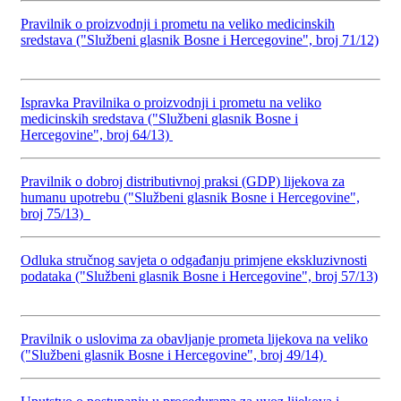
Pravilnik o proizvodnji i prometu na veliko medicinskih
sredstava ("Službeni glasnik Bosne i Hercegovine", broj 71/12)
Ispravka Pravilnika o proizvodnji i prometu na veliko
medicinskih sredstava ("Službeni glasnik Bosne i
Hercegovine", broj 64/13)
Pravilnik o dobroj distributivnoj praksi (GDP) lijekova za
humanu upotrebu ("Službeni glasnik Bosne i Hercegovine",
broj 75/13)
Odluka stručnog savjeta o odgađanju primjene ekskluzivnosti
podataka ("Službeni glasnik Bosne i Hercegovine", broj 57/13)
Pravilnik o uslovima za obavljanje prometa lijekova na veliko
("Službeni glasnik Bosne i Hercegovine", broj 49/14)