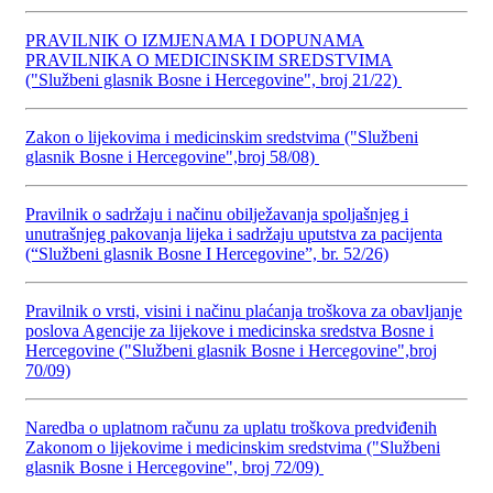
PRAVILNIK O IZMJENAMA I DOPUNAMA
PRAVILNIKA O MEDICINSKIM SREDSTVIMA
("Službeni glasnik Bosne i Hercegovine", broj 21/22)
Zakon o lijekovima i medicinskim sredstvima ("Službeni
glasnik Bosne i Hercegovine",broj 58/08)
Pravilnik o sadržaju i načinu obilježavanja spoljašnjeg i
unutrašnjeg pakovanja lijeka i sadržaju uputstva za pacijenta
(“Službeni glasnik Bosne I Hercegovine”, br. 52/26)
Pravilnik o vrsti, visini i načinu plaćanja troškova za obavljanje
poslova Agencije za lijekove i medicinska sredstva Bosne i
Hercegovine ("Službeni glasnik Bosne i Hercegovine",broj
70/09)
Naredba o uplatnom računu za uplatu troškova predviđenih
Zakonom o lijekovime i medicinskim sredstvima ("Službeni
glasnik Bosne i Hercegovine", broj 72/09)