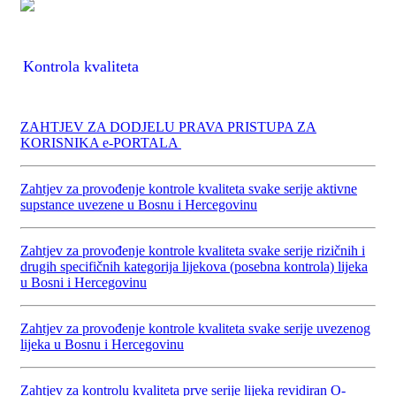
Kontrola kvaliteta
ZAHTJEV ZA DODJELU PRAVA PRISTUPA ZA
KORISNIKA e-PORTALA
Zahtjev za provođenje kontrole kvaliteta svake serije aktivne
supstance uvezene u Bosnu i Hercegovinu
Zahtjev za provođenje kontrole kvaliteta svake serije rizičnih i
drugih specifičnih kategorija lijekova (posebna kontrola) lijeka
u Bosni i Hercegovinu
Zahtjev za provođenje kontrole kvaliteta svake serije uvezenog
lijeka u Bosnu i Hercegovinu
Zahtjev za kontrolu kvaliteta prve serije lijeka revidiran O-