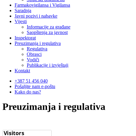
Farmakovigilansa i Vigilansa
Saradnja
Javni pozivi i nabavke
Vijesti
Informacije za građane
Saopštenja za javnost
Inspektorat
Preuzimanja i regulativa
Regulativa
Obrasci
Vodiči
Publikacije i izvještaji
Kontakt
+387 51 456 040
Pošaljite nam e-poštu
Kako do nas?
Preuzimanja i regulativa