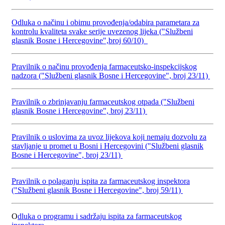
Odluka o načinu i obimu provođenja/odabira parametara za
kontrolu kvaliteta svake serije uvezenog lijeka ("Službeni
glasnik Bosne i Hercegovine",broj 60/10)
Pravilnik o načinu provođenja farmaceutsko-inspekcijskog
nadzora ("Službeni glasnik Bosne i Hercegovine", broj 23/11)
Pravilnik o zbrinjavanju farmaceutskog otpada ("Službeni
glasnik Bosne i Hercegovine", broj 23/11)
Pravilnik o uslovima za uvoz lijekova koji nemaju dozvolu za
stavljanje u promet u Bosni i Hercegovini ("Službeni glasnik
Bosne i Hercegovine", broj 23/11)
Pravilnik o polaganju ispita za farmaceutskog inspektora
("Službeni glasnik Bosne i Hercegovine", broj 59/11)
O
dluka o programu i sadržaju ispita za farmaceutskog