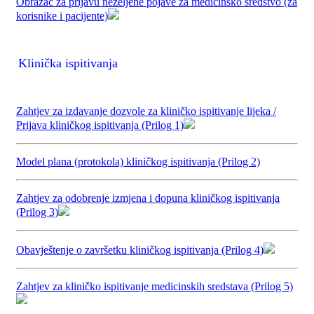
Obrazac za prijavu neželjene pojave za medicinsko sredstvo (za
korisnike i pacijente)
Klinička ispitivanja
Zahtjev za izdavanje dozvole za kliničko ispitivanje lijeka /
Prijava kliničkog ispitivanja (Prilog 1)
Model plana (protokola) kliničkog ispitivanja (Prilog 2)
Zahtjev za odobrenje izmjena i dopuna kliničkog ispitivanja
(Prilog 3)
Obavještenje o završetku kliničkog ispitivanja (Prilog 4)
Zahtjev za kliničko ispitivanje medicinskih sredstava (Prilog 5)