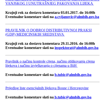
VANJSKOG I UNUTRAŠNJEG PAKOVANJA LIJEKA
Krajnji rok za dostavu komentara 03.01.2017. do 16:00h
Eventualne komentare slati na
a.cvijanovic@almbih.gov.ba
PRAVILNIK O DOBROJ DISTRIBUTIVNOJ PRAKSI
(GDP) MEDICINSKIH SREDSTAVA
Krajnji rok za dostavu komentara 29.11.2016. do 16:00h
Eventualne komentare slati na
inspektorat@almbih.gov.ba
Pravilnik o načinu kontrole cijena, načinu oblikovanja cijena
lijekova i načinu izvještavanja o cijenama u BiH
Eventualne komentare slati na
b.tubic@almbih.gov.ba
Prijedlog liste esencijalnih lijekova Bosne i Hercegovine
Eventualne komentare slati na
b.tubic@almbih.gov.ba