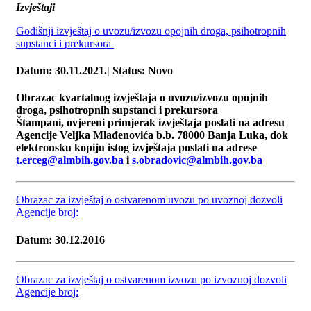
Izvještaji
Godišnji izvještaj o uvozu/izvozu opojnih droga, psihotropnih
supstanci i prekursora
Datum: 30.11.2021.| Status: Novo
Obrazac kvartalnog izvještaja o uvozu/izvozu opojnih
droga, psihotropnih supstanci i prekursora
Štampani, ovjereni primjerak izvještaja poslati na adresu
Agencije Veljka Mlađenovića b.b. 78000 Banja Luka, dok
elektronsku kopiju istog izvještaja poslati na adrese
t.erceg@almbih.gov.ba
i
s.obradovic@almbih.gov.ba
Obrazac za izvještaj o ostvarenom uvozu po uvoznoj dozvoli
Agencije broj:
Datum: 30.12.2016
Obrazac za izvještaj o ostvarenom izvozu po izvoznoj dozvoli
Agencije broj: