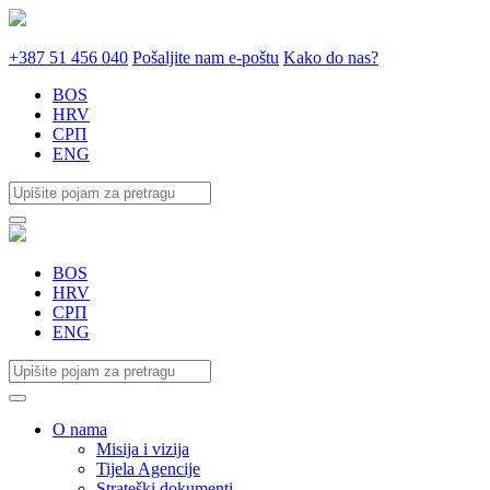
+387 51 456 040
Pošaljite nam e-poštu
Kako do nas?
BOS
HRV
СРП
ENG
BOS
HRV
СРП
ENG
O nama
Misija i vizija
Tijela Agencije
Strateški dokumenti