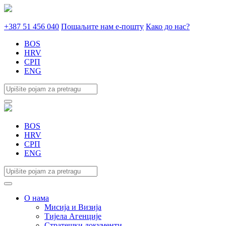
+387 51 456 040
Пошаљите нам е-пошту
Како до нас?
BOS
HRV
СРП
ENG
BOS
HRV
СРП
ENG
О нама
Мисија и Визија
Тијела Агенције
Стратешки документи