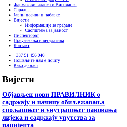
Фармаковигиланса и Вигиланса
Сарадња
Јавни позиви и набавке
Вијести
Информације за грађане
Саопштења за јавност
Инспекторат
Преузимања и регулатива
Контакт
+387 51 456 040
Пошаљите нам е-пошту
Како до нас?
Вијести
Објављен нови ПРАВИЛНИК о
садржају и начину обиљежавања
спољашњег и унутрашњег паковања
лијека и садржају упутства за
пацијента