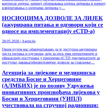
контроле цијена, начину обликовања цијена лијекова и начину
извјештавања о цијенама лијекова у…
НОСИОЦИМА ДОЗВОЛЕ ЗА ЛИЈЕК
(ажурирана питања и одговори који се
односе на имплементацију еCTD-а)
28.05.2026 | Agencija
Овим путем вас обавјештавамо да је доступна ажурирана
листа питања и одговора, која за циљ има оперативније и
ефикасније поступање у припреми еCTD докуменатције за
поступке давања/обнове/измјене дозволе за стављење…
Агенција за лијекове и медицинска
средства Босне и Херцеговине
(АЛМБИХ) је по позиву Удружења
иновативних произвођача лијекова у
Босни и Херцеговини (УИПЛ)
учествовала на стручној радионици: