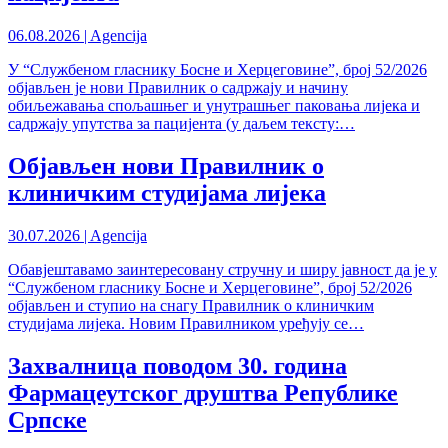
06.08.2026 | Agencija
У “Службеном гласнику Босне и Херцеговине”, број 52/2026
објављен је нови Правилник о садржају и начину
обиљежавања спољашњег и унутрашњег паковања лијека и
садржају упутства за пацијента (у даљем тексту:…
Објављен нови Правилник о
клиничким студијама лијека
30.07.2026 | Agencija
Обавјештавамо заинтересовану стручну и ширу јавност да је у
“Службеном гласнику Босне и Херцеговине”, број 52/2026
објављен и ступио на снагу Правилник о клиничким
студијама лијека. Новим Правилником уређују се…
Захвалница поводом 30. година
Фармацеутског друштва Републике
Српске