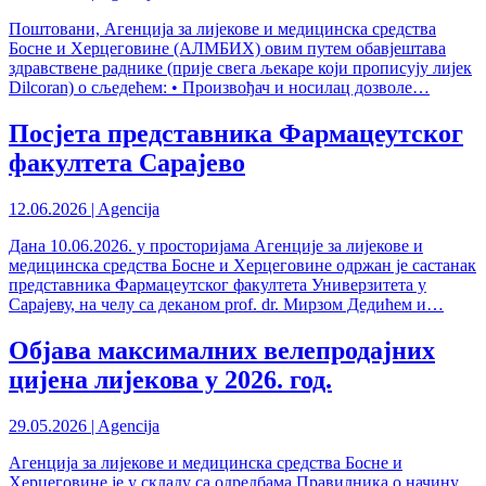
Поштовани, Агенција за лијекове и медицинска средства
Босне и Херцеговине (АЛМБИХ) овим путем обавјештава
здравствене раднике (прије свега љекаре који прописују лијек
Dilcoran) о сљедећем: • Произвођач и носилац дозволе…
Посјета представника Фармацеутског
факултета Сарајево
12.06.2026 | Agencija
Дана 10.06.2026. у просторијама Агенције за лијекове и
медицинска средства Босне и Херцеговине одржан је састанак
представника Фармацеутског факултета Универзитета у
Сарајеву, на челу са деканом prof. dr. Мирзом Дедићем и…
Објава максималних велепродајних
цијена лијекова у 2026. год.
29.05.2026 | Agencija
Агенција за лијекове и медицинска средства Босне и
Херцеговине је у складу са одредбама Правилника о начину