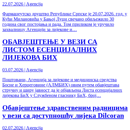
22.07.2026 | Agencija
Фармацеутско друштво Републике Српске је 20.07.2026. год. у
Кући Милановића у Бањој Луци свечано обиљежило 30
година свог постојања и рада. Том приликом је уручило
захвалницу Агенцији за лијекове и…
ОБАВЈЕШТЕЊЕ У ВЕЗИ СА
ЛИСТОМ ЕСЕНЦИЈАЛНИХ
ЛИЈЕКОВА БИХ
03.07.2026 | Agencija
Поштовани, Агенција за лијекове и медицинска средства
Босне и Херцеговине (АЛМБИХ) овим путем обавјештава
стручну и ширу јавност да је објављена Листа есенцијалних
лијекова БиХ у Службеном гласнику БиХ, број…
Обавјештење здравственим радницима
у вези са доступношћу лијека Dilcoran
02.07.2026 | Agencija