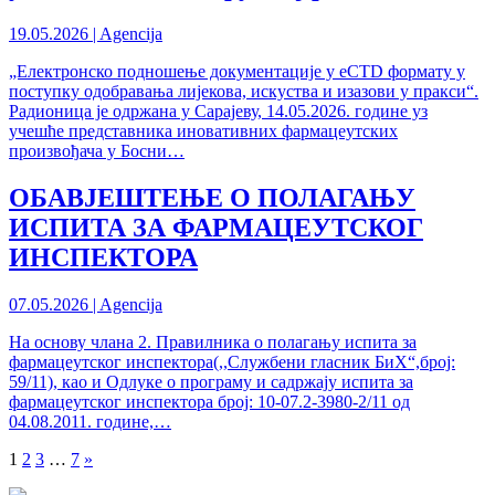
19.05.2026 | Agencija
„Електронско подношење документације у eCTD формату у
поступку одобравања лијекова, искуства и изазови у пракси“.
Радионица је одржана у Сарајеву, 14.05.2026. године уз
учешће представника иновативних фармацеутских
произвођача у Босни…
ОБАВЈЕШТЕЊЕ О ПОЛАГАЊУ
ИСПИТА ЗА ФАРМАЦЕУТСКОГ
ИНСПЕКТОРА
07.05.2026 | Agencija
На основу члана 2. Правилника о полагању испита за
фармацеутског инспектора(,,Службени гласник БиХ“,број:
59/11), као и Одлуке о програму и садржају испита за
фармацеутског инспектора број: 10-07.2-3980-2/11 од
04.08.2011. године,…
1
2
3
…
7
»