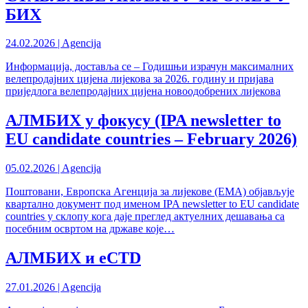
БИХ
24.02.2026 | Agencija
Информација, доставља се – Годишњи израчун максималних
велепродајних цијена лијекова за 2026. годину и пријава
приједлога велепродајних цијена новоодобрених лијекова
АЛМБИХ у фокусу (IPA newsletter to
EU candidate countries – February 2026)
05.02.2026 | Agencija
Поштовани, Европска Агенција за лијекове (ЕМА) објављује
квартално документ под именом IPA newsletter to EU candidate
countries у склопу кога даје преглед актуелних дешавања са
посебним освртом на државе које…
АЛМБИХ и eCTD
27.01.2026 | Agencija