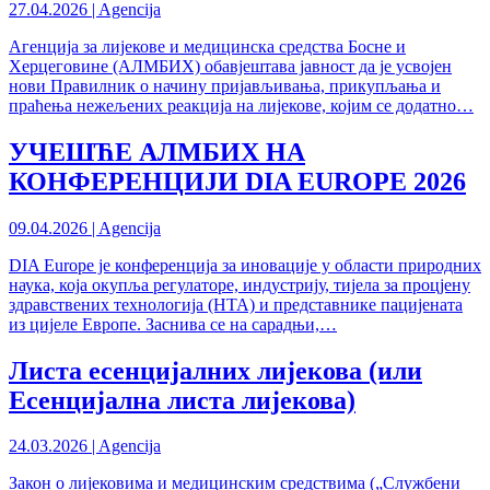
27.04.2026 | Agencija
Агенција за лијекове и медицинска средства Босне и
Херцеговине (АЛМБИХ) обавјештава јавност да је усвојен
нови Правилник о начину пријављивања, прикупљања и
праћења нежељених реакција на лијекове, којим се додатно…
УЧЕШЋЕ АЛМБИХ НА
КОНФЕРЕНЦИЈИ DIA EUROPE 2026
09.04.2026 | Agencija
DIA Europe је конференција за иновације у области природних
наука, која окупља регулаторе, индустрију, тијела за процјену
здравствених технологија (HТА) и представнике пацијената
из цијеле Европе. Заснива се на сарадњи,…
Листа есенцијалних лијекова (или
Есенцијална листа лијекова)
24.03.2026 | Agencija
Закон о лијековима и медицинским средствима („Службени