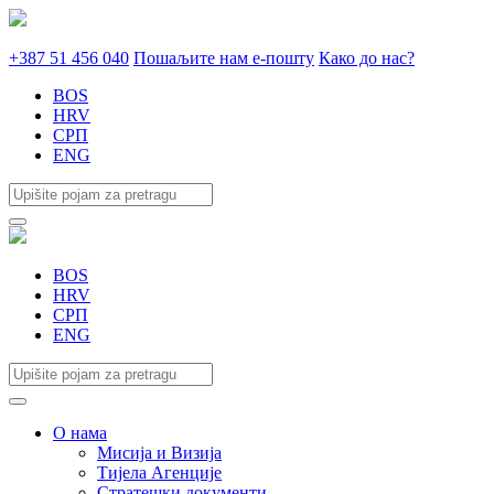
+387 51 456 040
Пошаљите нам е-пошту
Како до нас?
BOS
HRV
СРП
ENG
BOS
HRV
СРП
ENG
О нама
Мисија и Визија
Тијела Агенције
Стратешки документи