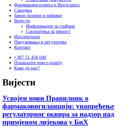
Фармаковигиланса и Вигиланса
Сарадња
Јавни позиви и набавке
Вијести
Информације за грађане
Саопштења за јавност
Инспекторат
Преузимања и регулатива
Контакт
+387 51 456 040
Пошаљите нам е-пошту
Како до нас?
Вијести
Усвојен нови Правилник о
фармаковигиланцији: унапређење
регулаторног оквира за надзор над
примјеном лијекова у БиХ