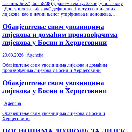
гласник БиХ“, бр. 58/08) у даљем тексту: Закон, у поглављу
„Доступности лијекова“ дефинише Листу есенцијалних
лијекова, као и начин њеног утврђивања и доношења….
Обавјештење свим увозницима
лијекова и домаћим произвођачима
лијекова у Босни и Херцеговини
23.03.2026 | Agencija
Обавјештење свим увозницима лијекова и домаћим
произвођачима лијекова у Босни и Херцеговини
Обавјештење свим увозницима
лијекова у Босни и Херцеговини
| Agencija
Обавјештење свим увозницима лијекова у Босни и
Херцеговини
НОСИОЦИМА ДОЗВОЛЕ ЗА ЛИЈЕК