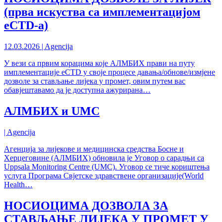
(прва искуства са имплементацијом
eCTD-a)
12.03.2026 | Agencija
У вези са првим корацима које АЛМБИХ прави на путу
имплементације eCTD у своје процесе давања/обнове/измјене
дозволе за стављање лијека у промет, овим путем вас
обавјештавамо да је доступна ажурирана…
АЛМБИХ и UMC
| Agencija
Агенција за лијекове и медицинска средства Босне и
Херцеговине (АЛМБИХ) обновила је Уговор о сарадњи са
Uppsala Monitoring Centre (UMC). Уговор се тиче кориштења
услуга Програма Свјетске здравствене организације(World
Health…
НОСИОЦИМА ДОЗВОЛА ЗА
СТАВЉАЊЕ ЛИЈЕКА У ПРОМЕТ У