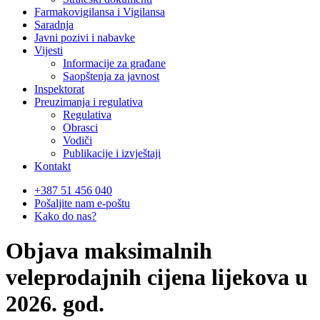
Farmakovigilansa i Vigilansa
Saradnja
Javni pozivi i nabavke
Vijesti
Informacije za građane
Saopštenja za javnost
Inspektorat
Preuzimanja i regulativa
Regulativa
Obrasci
Vodiči
Publikacije i izvještaji
Kontakt
+387 51 456 040
Pošaljite nam e-poštu
Kako do nas?
Objava maksimalnih
veleprodajnih cijena lijekova u
2026. god.