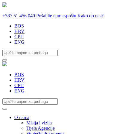
+387 51 456 040
Pošaljite nam e-poštu
Kako do nas?
BOS
HRV
СРП
ENG
BOS
HRV
СРП
ENG
O nama
Misija i vizija
Tijela Agencije
Strateški dokumenti