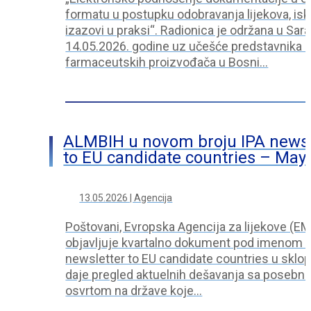
formatu u postupku odobravanja lijekova, isk
izazovi u praksi“. Radionica je održana u Sara
14.05.2026. godine uz učešće predstavnika i
farmaceutskih proizvođača u Bosni…
ALMBIH u novom broju IPA newsl
to EU candidate countries – May
13.05.2026 | Agencija
Poštovani, Evropska Agencija za lijekove (E
objavljuje kvartalno dokument pod imenom 
newsletter to EU candidate countries u sklo
daje pregled aktuelnih dešavanja sa posebn
osvrtom na države koje…