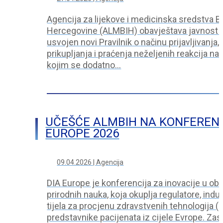
Agencija za lijekove i medicinska sredstva B
Hercegovine (ALMBIH) obavještava javnost d
usvojen novi Pravilnik o načinu prijavljivanja,
prikupljanja i praćenja neželjenih reakcija na 
kojim se dodatno…
UČEŠĆE ALMBIH NA KONFERENCI
EUROPE 2026
09.04.2026 | Agencija
DIA Europe je konferencija za inovacije u obl
prirodnih nauka, koja okuplja regulatore, indus
tijela za procjenu zdravstvenih tehnologija (
predstavnike pacijenata iz cijele Evrope. Zas