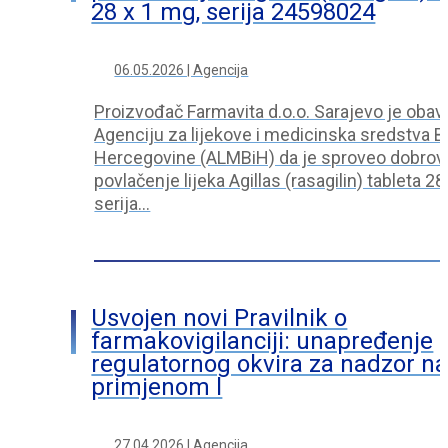
28 x 1 mg, serija 24598024
06.05.2026 | Agencija
Proizvođač Farmavita d.o.o. Sarajevo je obavi
Agenciju za lijekove i medicinska sredstva B
Hercegovine (ALMBiH) da je sproveo dobrov
povlačenje lijeka Agillas (rasagilin) tableta 28
serija…
Usvojen novi Pravilnik o
farmakovigilanciji: unapređenje
regulatornog okvira za nadzor n
primjenom l
27.04.2026 | Agencija