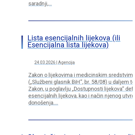
saradnji,…
Lista esencijalnih lijekova (ili
Esencijalna lista lijekova)
24.03.2026 | Agencija
Zakon o lijekovima i medicinskim sredstvim
(„Službeni glasnik BiH“, br. 58/08) u daljem t
Zakon, u poglavlju „Dostupnosti lijekova“ defi
esencijalnih lijekova, kao i način njenog utvrđ
donošenja….