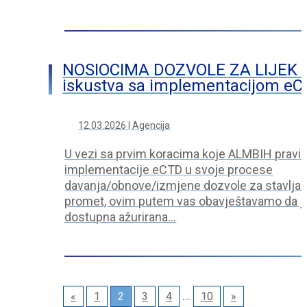
NOSIOCIMA DOZVOLE ZA LIJEK (
iskustva sa implementacijom eC
12.03.2026 | Agencija
U vezi sa prvim koracima koje ALMBIH pravi 
implementacije eCTD u svoje procese
davanja/obnove/izmjene dozvole za stavljanj
promet, ovim putem vas obavještavamo da j
dostupna ažurirana…
…
«
1
2
3
4
10
»