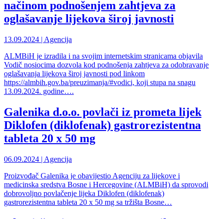
načinom podnošenjem zahtjeva za
oglašavanje lijekova široj javnosti
13.09.2024 | Agencija
ALMBiH je izradila i na svojim internetskim stranicama objavila
Vodič nosiocima dozvola kod podnošenja zahtjeva za odobravanje
oglašavanja lijekova široj javnosti pod linkom
https://almbih.gov.ba/preuzimanja/#vodici, koji stupa na snagu
13.09.2024. godine….
Galenika d.o.o. povlači iz prometa lijek
Diklofen (diklofenak) gastrorezistentna
tableta 20 x 50 mg
06.09.2024 | Agencija
Proizvođač Galenika je obavijestio Agenciju za lijekove i
medicinska sredstva Bosne i Hercegovine (ALMBiH) da sprovodi
dobrovoljno povlačenje lijeka Diklofen (diklofenak)
gastrorezistentna tableta 20 x 50 mg sa tržišta Bosne…