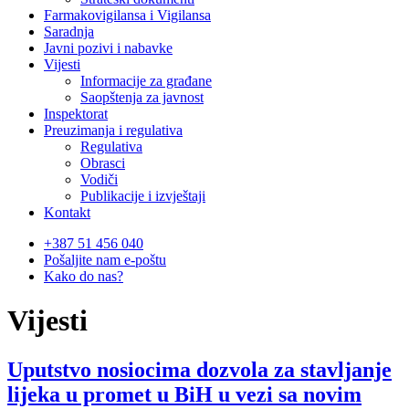
Farmakovigilansa i Vigilansa
Saradnja
Javni pozivi i nabavke
Vijesti
Informacije za građane
Saopštenja za javnost
Inspektorat
Preuzimanja i regulativa
Regulativa
Obrasci
Vodiči
Publikacije i izvještaji
Kontakt
+387 51 456 040
Pošaljite nam e-poštu
Kako do nas?
Vijesti
Uputstvo nosiocima dozvola za stavljanje
lijeka u promet u BiH u vezi sa novim