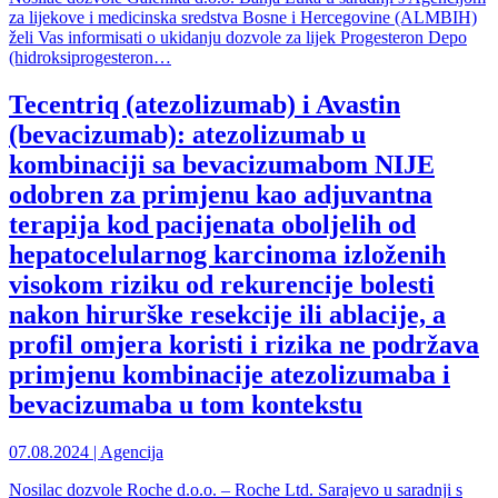
za lijekove i medicinska sredstva Bosne i Hercegovine (ALMBIH)
želi Vas informisati o ukidanju dozvole za lijek Progesteron Depo
(hidroksiprogesteron…
Tecentriq (atezolizumab) i Avastin
(bevacizumab): atezolizumab u
kombinaciji sa bevacizumabom NIJE
odobren za primjenu kao adjuvantna
terapija kod pacijenata oboljelih od
hepatocelularnog karcinoma izloženih
visokom riziku od rekurencije bolesti
nakon hirurške resekcije ili ablacije, a
profil omjera koristi i rizika ne podržava
primjenu kombinacije atezolizumaba i
bevacizumaba u tom kontekstu
07.08.2024 | Agencija
Nosilac dozvole Roche d.o.o. – Roche Ltd. Sarajevo u saradnji s