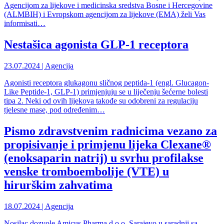
Agencijom za lijekove i medicinska sredstva Bosne i Hercegovine
(ALMBIH) i Evropskom agencijom za lijekove (EMA) želi Vas
informisati…
Nestašica agonista GLP-1 receptora
23.07.2024 | Agencija
Agonisti receptora glukagonu sličnog peptida-1 (engl. Glucagon-
Like Peptide-1, GLP-1) primjenjuju se u liječenju šećerne bolesti
tipa 2. Neki od ovih lijekova takođe su odobreni za regulaciju
tjelesne mase, pod određenim…
Pismo zdravstvenim radnicima vezano za
propisivanje i primjenu lijeka Clexane®
(enoksaparin natrij) u svrhu profilakse
venske tromboembolije (VTE) u
hirurškim zahvatima
18.07.2024 | Agencija
Nosilac dozvole Amicus Pharma d.o.o. Sarajevo u saradnji sa