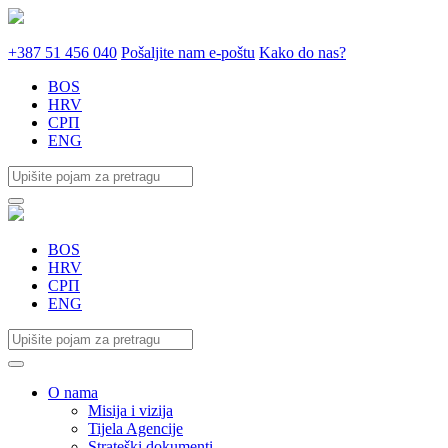
+387 51 456 040
Pošaljite nam e-poštu
Kako do nas?
BOS
HRV
СРП
ENG
BOS
HRV
СРП
ENG
O nama
Misija i vizija
Tijela Agencije
Strateški dokumenti