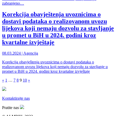
zabranjeno…
Korekcija obavještenja uvoznicima o
dostavi podataka o realizovanom uvozu
lijekova koji nemaju dozvolu za stavljanje
u promet u BiH u 2024. godini kroz
kvartalne izvještaje
08.03.2024 | Agencija
Korekcija obavještenja uvoznicima o dostavi podataka o
realizovanom uvozu lijekova koji nemaju dozvolu za stavljanje u
promet u BiH u 2024. godini kroz kvartalne izvještaje
«
1
…
7
8
9
10
»
Kontaktirajte nas
Pratite nas