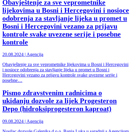
Obavještenje za sve veprometnike
lijekovima u Bosni i Hercegovini i nosioce
odobrenja za stavljanje lijeka u promet u
Bosni i Hercegovini vezano za prijavu
kontrole svake uvezene serije i posebne
kontrole
20.08.2024 | Agencija
Obavještenje za sve veprometnike lijekovima u Bosni i Hercegovini
i nosioce odobrenja za stavljanje lijeka u promet u Bosni i
Hercegovini vezano za prijavu kontrole svake uvezene serije i
posebne…
Pismo zdravstvenim radnicima o
ukidanju dozvole za lijek Progesteron
Depo (hidroksiprogesteron kaproat)
09.08.2024 | Agencija
Nosilac dozvole Galenika d.o.o. Banja Luka u saradnji s Agencijom