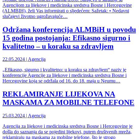
Agencijom za lijekove i medicinska sredstva Bosne i Hercegovine
(ALMBIH), želi Vas informirati o sljedećem: Sažetak: • Nedavni
slučajevi životno ugrožavajuće…
Održana konferencija ALMBiH u povodu
15 godina postojanja: Efikasno sigurno i
kvalitetno – u koraku sa zdravljem
22.05.2024 | Agencija
„Efikasno, sigurno i kvalitetno: u koraku sa zdravljem“ naziv je
konferencije Agencije za lijekove i medicinska sredstva Bosne i
Hercegovine koja se održala od 16. do 18. maja u Neumu…
REKLAMIRANJE LIJEKOVA NA
MASKAMA ZA MOBILNE TELEFONE
25.03.2024 | Agencija
Agencija za lijekove i medicinska sredstva Bosne i Hercegovine je
došla do saznanja da se pojedini lijekovi, putem društvenih mreža,
reklamiraju na maskama za mobilne telefone, što je strogo