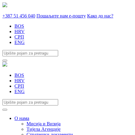
+387 51 456 040
Пошаљите нам е-пошту
Како до нас?
BOS
HRV
СРП
ENG
BOS
HRV
СРП
ENG
О нама
Мисија и Визија
Тијела Агенције
Стратешки документи