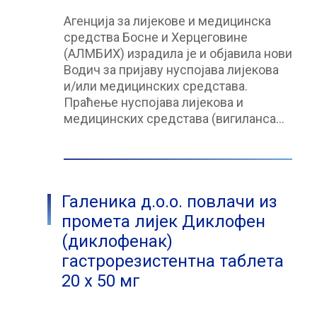
Агенција за лијекове и медицинска
средства Босне и Херцеговине
(АЛМБИХ) израдила је и објавила нови
Водич за пријаву нуспојава лијекова
и/или медицинских средстава.
Праћење нуспојава лијекова и
медицинских средстава (вигиланса…
Галеника д.о.о. повлачи из
промета лијек Диклофен
(диклофенак)
гастрорезистентна таблета
20 x 50 мг