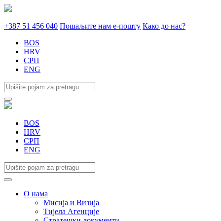
+387 51 456 040
Пошаљите нам е-пошту
Како до нас?
BOS
HRV
СРП
ENG
BOS
HRV
СРП
ENG
О нама
Мисија и Визија
Тијела Агенције
Стратешки документи