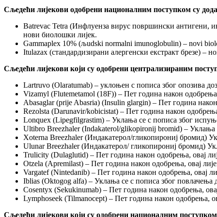
Сљедећи лијекови одобрени националним поступком су додани
Batrevac Tetra (Инфлуенза вирус површински антигени,
нови биолошки лијек.
Gammaplex 10% (љudski normalni imunoglobulin) – novi biološ
Itulazax (стандардизирани алергенски екстракт брезе) – н
Сљедећи лијекови који су одобрени централизираним поступко
Lartruvo (Olaratumab) – уклоњен с пописа због опозива до
Vizamyl (Flutemetamol (18F)) – Пет година након одобрења
Abasaglar (prije Abasria) (Insulin glargin) – Пет година 
Rezolsta (Darunavir/kobicistat) – Пет година након одобре
Lonquex (Lipegfilgrastim) – Уклања се с пописа због испу
Ultibro Breezhaler (Indakaterol/glikopironij bromid) – Укл
Xoterna Breezhaler (Индакатерол/гликопирониј бромид) Ук
Ulunar Breezhaler (Индакатерол/ гликопирониј бромид) Ук
Trulicity (Dulaglutid) – Пет година након одобрења, овај 
Otzela (Apremilast) – Пет година након одобрења, овај ли
Vargatef (Nintedanib) – Пет година након одобрења, овај 
Iblias (Oktogog alfa) – Уклања се с пописа због повлачења
Cosentyx (Sekukinumab) – Пет година након одобрења, овај
Lymphoseek (Tilmanocept) – Пет година након одобрења, ов
Сљедећи лијекови који су одобрени националним поступком се