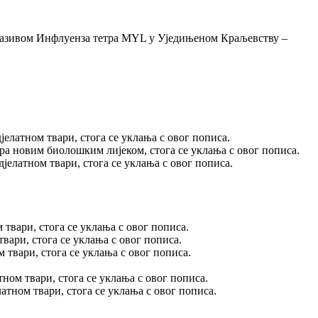
 називом Инфлуенза тетра MYL у Уједињеном Краљевству –
јелатном твари, стога се уклања с овог пописа.
матра новим биолошким лијеком, стога се уклања с овог пописа.
 дјелатном твари, стога се уклања с овог пописа.
м твари, стога се уклања с овог пописа.
твари, стога се уклања с овог пописа.
м твари, стога се уклања с овог пописа.
тном твари, стога се уклања с овог пописа.
атном твари, стога се уклања с овог пописа.