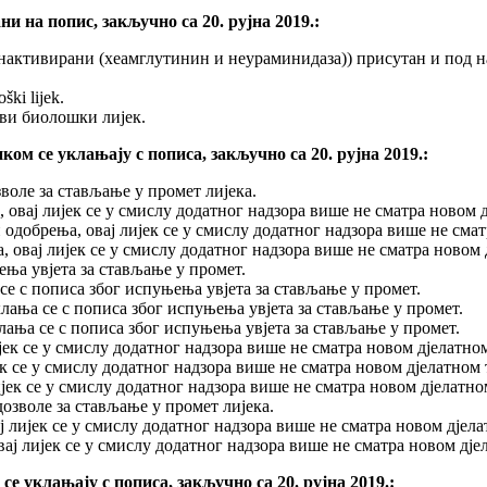
 на попис, закључно са 20. рујна 2019.:
 инактивирани (хеамглутинин и неураминидаза)) присутан и под
ki lijek.
ови биолошки лијек.
м се уклањају с пописа, закључно са 20. рујна 2019.:
зволе за стављање у промет лијека.
, овај лијек се у смислу додатног надзора више не сматра новом д
након одобрења, овај лијек се у смислу додатног надзора више не с
ња, овај лијек се у смислу додатног надзора више не сматра новом
њења увјета за стављање у промет.
ања се с пописа због испуњења увјета за стављање у промет.
лања се с пописа због испуњења увјета за стављање у промет.
лања се с пописа због испуњења увјета за стављање у промет.
лијек се у смислу додатног надзора више не сматра новом дјелатно
јек се у смислу додатног надзора више не сматра новом дјелатном 
лијек се у смислу додатног надзора више не сматра новом дјелатно
 дозволе за стављање у промет лијека.
 лијек се у смислу додатног надзора више не сматра новом дјела
ај лијек се у смислу додатног надзора више не сматра новом дјел
 уклањају с пописа, закључно са 20. рујна 2019.: