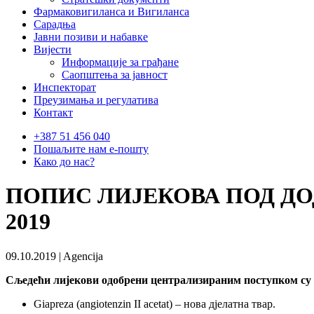
Фармаковигиланса и Вигиланса
Сарадња
Јавни позиви и набавке
Вијести
Информације за грађане
Саопштења за јавност
Инспекторат
Преузимања и регулатива
Контакт
+387 51 456 040
Пошаљите нам е-пошту
Како до нас?
ПОПИС ЛИЈЕКОВА ПОД ДО
2019
09.10.2019 | Agencija
Сљедећи лијекови одобрени централизираним поступком су до
Giapreza (angiotenzin II acetat) – нова дјелатна твар.