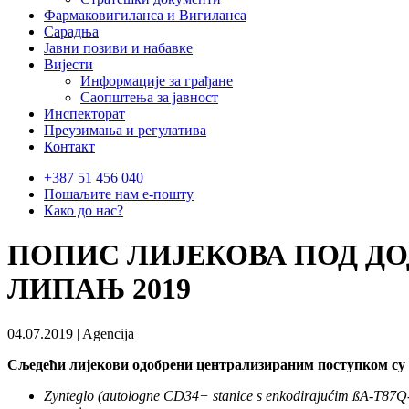
Фармаковигиланса и Вигиланса
Сарадња
Јавни позиви и набавке
Вијести
Информације за грађане
Саопштења за јавност
Инспекторат
Преузимања и регулатива
Контакт
+387 51 456 040
Пошаљите нам е-пошту
Како до нас?
ПОПИС ЛИЈЕКОВА ПОД ДО
ЛИПАЊ 2019
04.07.2019 | Agencija
Сљедећи лијекови одобрени централизираним поступком су д
Zynteglo (autologne CD34+ stanice s enkodirajućim ßA-T87Q