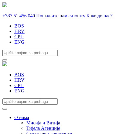
+387 51 456 040
Пошаљите нам е-пошту
Како до нас?
BOS
HRV
СРП
ENG
BOS
HRV
СРП
ENG
О нама
Мисија и Визија
Тијела Агенције
Стратешки документи