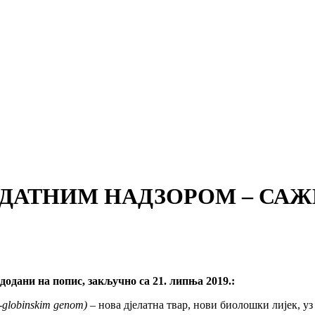
ДАТНИМ НАДЗОРОМ – САЖ
одани на попис, закључно са 21. липња 2019.:
-globinskim genom)
– нова дјелатна твар, нови биолошки лијек, уз