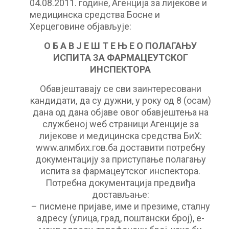
04.08.2011. године, Агенција за лијекове и
медицинска средства Босне и
Херцеговине објављује:
О Б А В Ј Е Ш Т Е Њ Е О ПОЛАГАЊУ
ИСПИТА ЗА ФАРМАЦЕУТСКОГ
ИНСПЕКТОРА
Обавјештавају се сви заинтересовани
кандидати, да су дужни, у року од 8 (осам)
дана од дана објаве овог обавјештења на
службеној wеб страници Агенције за
лијекове и медицинска средства БиХ:
www.алмбих.гов.ба доставити потребну
документацију за приступање полагању
испита за фармацеутског инспектора.
Потребна документација предвиђа
достављање:
– писмене пријаве, име и презиме, сталну
адресу (улица, град, поштански број), е-