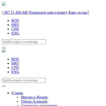
+387 51 456 040
Пошаљите нам е-пошту
Како до нас?
BOS
HRV
СРП
ENG
BOS
HRV
СРП
ENG
О нама
Мисија и Визија
Тијела Агенције
Стратешки документи