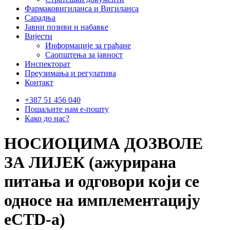
Фармаковигиланса и Вигиланса
Сарадња
Јавни позиви и набавке
Вијести
Информације за грађане
Саопштења за јавност
Инспекторат
Преузимања и регулатива
Контакт
+387 51 456 040
Пошаљите нам е-пошту
Како до нас?
НОСИОЦИМА ДОЗВОЛЕ
ЗА ЛИЈЕК (ажурирана
питања и одговори који се
односе на имплементацију
еCTD-а)