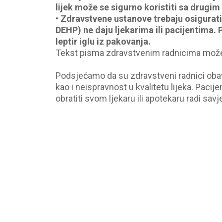
lijek može se sigurno koristiti sa drug
•
Zdravstvene ustanove trebaju osigurati d
DEHP) ne daju ljekarima ili pacijentima. 
leptir iglu iz pakovanja.
Tekst pisma zdravstvenim radnicima može
Podsjećamo da su zdravstveni radnici obav
kao i neispravnost u kvalitetu lijeka. Pacije
obratiti svom ljekaru ili apotekaru radi sav