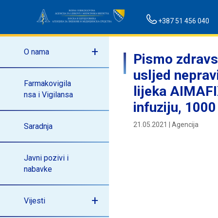
+387 51 456 040
O nama
Pismo zdravst
usljed neprav
Farmakovigila
lijeka AIMAFI
nsa i Vigilansa
infuziju, 100
21.05.2021 | Agencija
Saradnja
Javni pozivi i
nabavke
Vijesti