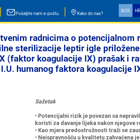
BOS
H
Pošaljite nam e-poštu
Kako do nas?
venim radnicima o potencijalnom ri
ilne sterilizacije leptir igle prilo
X (faktor koagulacije IX) prašak i r
0 I.U. humanog faktora koagulacije I
Sažetak
•
Potencijalni rizik je povezan sa nepra
koristi za davanje lijeka nakon njegove 
•
Kao mjera predostrožnosti traži se zau
•
Neispravnošću u kvalitetu zahvaćena je 