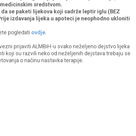
im medicinskim sredstvom.
a se paketi lijekova koji sadrže leptir iglu (BEZ
Prije izdavanja lijeka u apoteci je neophodno ukloniti
te pogledati
ovdje
.
ezni prijaviti ALMBiH-u svako neželjeno dejstvo lijeka
nti koji su razvili neko od neželjenih dejstava trebaju se
jetovanja o načinu nastavka terapije.