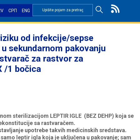
RV
СРП
ENG
ziku od infekcije/sepse
žene u sekundarnom pakovanju
astvarač za rastvor za
X /1 bočica
vilnom sterilizacijom LEPTIR IGLE (BEZ DEHP) koja se
rekonstitucije sa rastvaračem.
stavljanje upotrebe takvih medicinskih sredstava.
samo leptir igla koja je uključena u pakovanje; sam