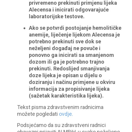
privremeno prekinuti primjenu lijeka
Alecensa i inicirati odgovarajuće
laboratorijske testove.
Ako se potvrdi postojanje hemolitičke
anemije, liječenje lijekom Alecensa je
potrebno prekinuti sve dok se
neželjeni događaj ne povuče i
ponovno ga inicirati sa smanjenom
dozom ili ga je potrebno trajno
prekinuti. Redoslijed smanjivanja
doze lijeka je opisan u dijelu o
doziranju i načinu primjene u okviru
informacija za propisivanje lijeka
(sažetak karakteristika lijeka).
Tekst pisma zdravstvenim radnicima
možete pogledati
ovdje.
Podsjećamo da su zdravstveni radnici
obavezni prijaviti ALMBiH-u svako neželjeno