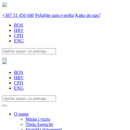
+387 51 456 040
Pošaljite nam e-poštu
Kako do nas?
BOS
HRV
СРП
ENG
BOS
HRV
СРП
ENG
O nama
Misija i vizija
Tijela Agencije
Strateški dokumenti