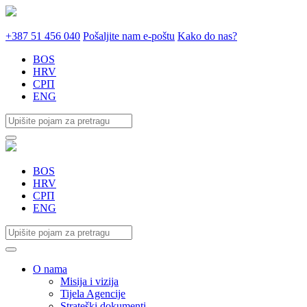
+387 51 456 040
Pošaljite nam e-poštu
Kako do nas?
BOS
HRV
СРП
ENG
BOS
HRV
СРП
ENG
O nama
Misija i vizija
Tijela Agencije
Strateški dokumenti