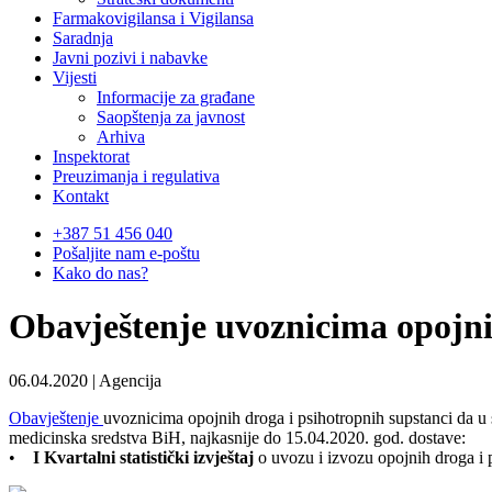
Farmakovigilansa i Vigilansa
Saradnja
Javni pozivi i nabavke
Vijesti
Informacije za građane
Saopštenja za javnost
Arhiva
Inspektorat
Preuzimanja i regulativa
Kontakt
+387 51 456 040
Pošaljite nam e-poštu
Kako do nas?
Obavještenje uvoznicima opojni
06.04.2020 | Agencija
Obavještenje
uvoznicima opojnih droga i psihotropnih supstanci da u 
medicinska sredstva BiH, najkasnije do 15.04.2020. god. dostave:
•
I Kvartalni statistički izvještaj
o uvozu i izvozu opojnih droga i 