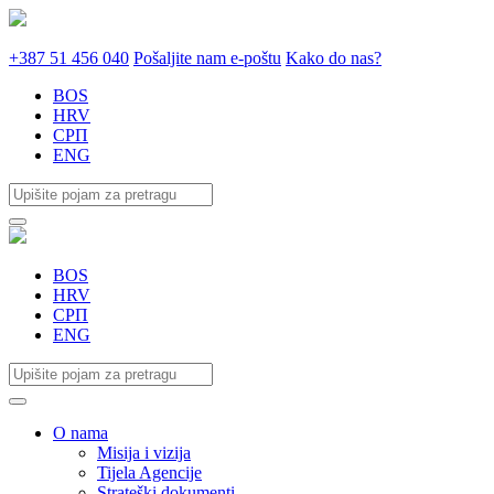
+387 51 456 040
Pošaljite nam e-poštu
Kako do nas?
BOS
HRV
СРП
ENG
BOS
HRV
СРП
ENG
O nama
Misija i vizija
Tijela Agencije
Strateški dokumenti