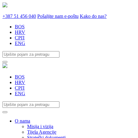
+387 51 456 040
Pošaljite nam e-poštu
Kako do nas?
BOS
HRV
СРП
ENG
BOS
HRV
СРП
ENG
O nama
Misija i vizija
Tijela Agencije
Strateški dokumenti