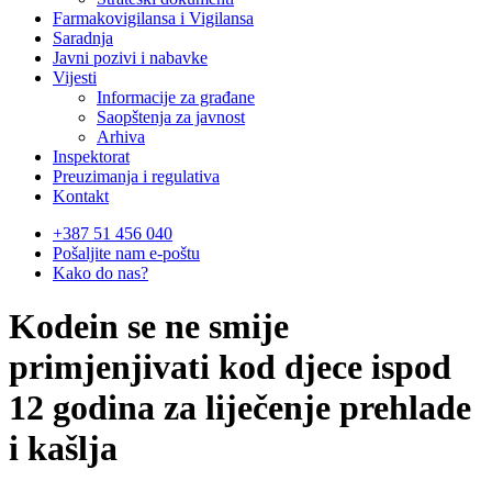
Farmakovigilansa i Vigilansa
Saradnja
Javni pozivi i nabavke
Vijesti
Informacije za građane
Saopštenja za javnost
Arhiva
Inspektorat
Preuzimanja i regulativa
Kontakt
+387 51 456 040
Pošaljite nam e-poštu
Kako do nas?
Kodein se ne smije
primjenjivati kod djece ispod
12 godina za liječenje prehlade
i kašlja