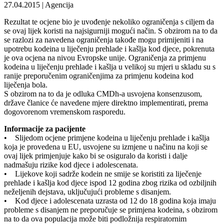
27.04.2015 | Agencija
Rezultat te ocjene bio je uvođenje nekoliko ograničenja s ciljem da
se ovaj lijek koristi na najsigurniji mogući način. S obzirom na to da
se razlozi za navedena ograničenja takođe mogu primijeniti i na
upotrebu kodeina u liječenju prehlade i kašlja kod djece, pokrenuta
je ova ocjena na nivou Evropske unije. Ograničenja za primjenu
kodeina u liječenju prehlade i kašlja u velikoj su mjeri u skladu su s
ranije preporučenim ograničenjima za primjenu kodeina kod
liječenja bola.
S obzirom na to da je odluka CMDh-a usvojena konsenzusom,
države članice će navedene mjere direktno implementirati, prema
dogovorenom vremenskom rasporedu.
Informacije za pacijente
• Slijedom ocjene primjene kodeina u liječenju prehlade i kašlja
koja je provedena u EU, usvojene su izmjene u načinu na koji se
ovaj lijek primjenjuje kako bi se osiguralo da koristi i dalje
nadmašuju rizike kod djece i adolescenata.
• Lijekove koji sadrže kodein ne smije se koristiti za liječenje
prehlade i kašlja kod djece ispod 12 godina zbog rizika od ozbiljnih
neželjenih dejstava, uključujući probleme s disanjem.
• Kod djece i adolescenata uzrasta od 12 do 18 godina koja imaju
probleme s disanjem ne preporučuje se primjena kodeina, s obzirom
na to da ova populacija može biti podložnija respiratornim