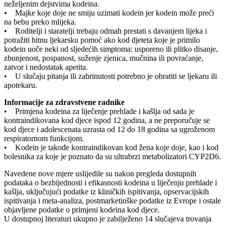
neželjenim dejstvima kodeina.
• Majke koje doje ne smiju uzimati kodein jer kodein može preći
na bebu preko mlijeka.
• Roditelji i staratelji trebaju odmah prestati s davanjem lijeka i
potražiti hitnu ljekarsku pomoć ako kod djeteta koje je primilo
kodein uoče neki od sljedećih simptoma: usporeno ili plitko disanje,
zbunjenost, pospanost, suženje zjenica, mučnina ili povraćanje,
zatvor i nedostatak apetita.
• U slučaju pitanja ili zabrinutosti potrebno je obratiti se ljekaru ili
apotekaru.
Informacije za zdravstvene radnike
• Primjena kodeina za liječenje prehlade i kašlja od sada je
kontraindikovana kod djece ispod 12 godina, a ne preporučuje se
kod djece i adolescenata uzrasta od 12 do 18 godina sa ugroženom
respiratornom funkcijom.
• Kodein je takođe kontraindikovan kod žena koje doje, kao i kod
bolesnika za koje je poznato da su ultrabrzi metabolizatori CYP2D6.
Navedene nove mjere uslijedile su nakon pregleda dostupnih
podataka o bezbijednosti i efikasnosti kodeina u liječenju prehlade i
kašlja, uključujući podatke iz kliničkih ispitivanja, opservacijskih
ispitivanja i meta-analiza, postmarketinške podatke iz Evrope i ostale
objavljene podatke o primjeni kodeina kod djece.
U dostupnoj literaturi ukupno je zabilježeno 14 slučajeva trovanja