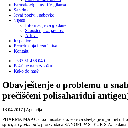
Farmakovigilansa i Vigilansa
Saradnja
Javni pozivi i nabavke
Vijesti
Informacije za građane
Saopštenja za javnost
Arhiva
Inspektorat
Preuzimanja i regulativa
Kontakt
+387 51 456 040
Pošaljite nam e-poštu
Kako do nas?
Obavještenje o problemu u snab
prečišćeni polisaharidni antigen
18.04.2017 | Agencija
PHARMA MAAC d.o.o. nosilac dozvole za stavljanje u promet u Bosn
šprici, 25
µg/0.5 mL
, proizvođača SANOFI PASTEUR S.A. je dana 12