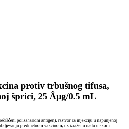
ina protiv trbušnog tifusa,
noj šprici, 25 Âµg/0.5 mL
rečišćeni polisaharidni antigen), rastvor za injekciju u napunjenoj
bdjevanju predmetnom vakcinom, uz izraženu nadu u skoru