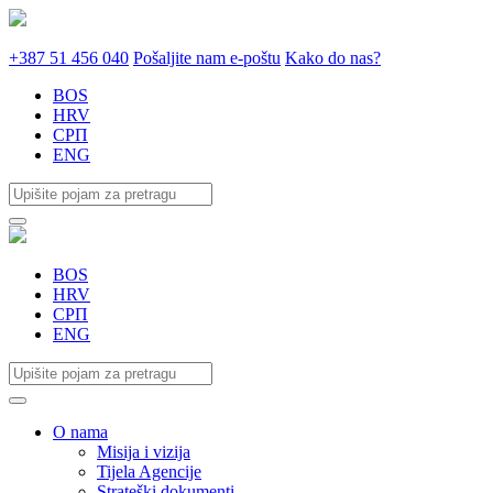
+387 51 456 040
Pošaljite nam e-poštu
Kako do nas?
BOS
HRV
СРП
ENG
BOS
HRV
СРП
ENG
O nama
Misija i vizija
Tijela Agencije
Strateški dokumenti